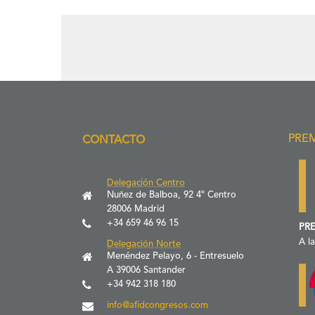
PRE
CONTACTO
Delegación Centro
Nuñez de Balboa, 92 4º Centro
28006 Madrid
+34 659 46 96 15
PRE
A l
Delegación Norte
Menéndez Pelayo, 6 - Entresuelo
A 39006 Santander
+34 942 318 180
info@afidcongresos.com