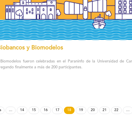
 Biobancos y Biomodelos
 Biomodelos fueron celebradas en el Paraninfo de la Universidad de Can
gregando finalmente a más de 200 participantes.
s
…
14
15
16
17
18
19
20
21
22
…