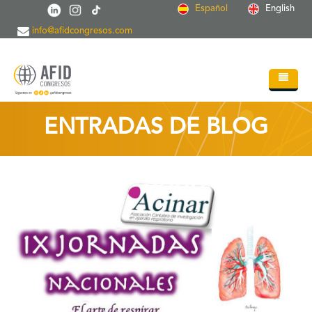
Pasar al contenido principal
Español
English
info@afidcongresos.com
Inicio
ENTRADAS DE BLOG
Quiénes somos
Servicios
Congresos
Soc.Científicas
Blog
Contacto