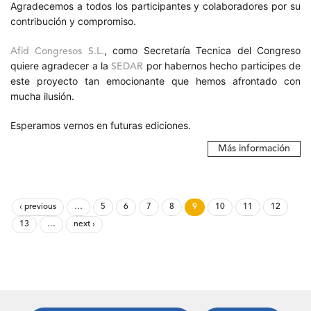
Agradecemos a todos los participantes y colaboradores por su
contribución y compromiso.
, como Secretaría Tecnica del Congreso
Afid Congresos S.L.
quiere agradecer a la
por habernos hecho participes de
SEDAR
este proyecto tan emocionante que hemos afrontado con
mucha ilusión.
Esperamos vernos en futuras ediciones.
Más información
‹ previous
…
5
6
7
8
9
10
11
12
13
…
next ›