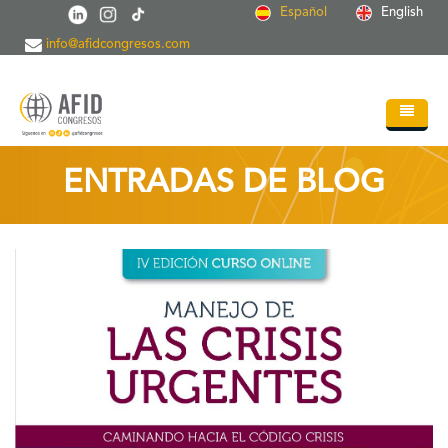
Pasar al contenido principal
Español
English
info@afidcongresos.com
Inicio
ENTRADAS DE BLOG
Quiénes somos
Servicios
Congresos
Soc.Científicas
Blog
Contacto