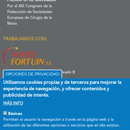
PREMIO OPCE CANTABRIA
Por el XXI Congreso de la
Federación de Sociedades
Europeas de Cirugía de la
Mano
TRABAJAMOS CON:
C/ Menéndez Pelayo 6 Entresuelo B
Opciones de privacidad
39006 Santander
Utilizamos cookies propias y de terceros para mejorar la
experiencia de navegación, y ofrecer contenidos y
publicidad de interés.
Más info
Básicas
Esta empresa ha recibido una subvención destinada a promover el
Permiten al usuario la navegación a través en la página web y la
empleo estable y de calidad, cofinanciada al 60 % por el Fondo Social
utilización de las diferentes opciones o servicios que en ella existan.