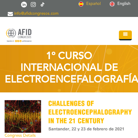
Pasar al contenido principal
Español
English
info@afidcongresos.com
Inicio
1º CURSO
Quiénes somos
INTERNACIONAL DE
Servicios
ELECTROENCEFALOGRAFÍ
Congresos
Soc.Científicas
Blog
Contacto
Congress Details