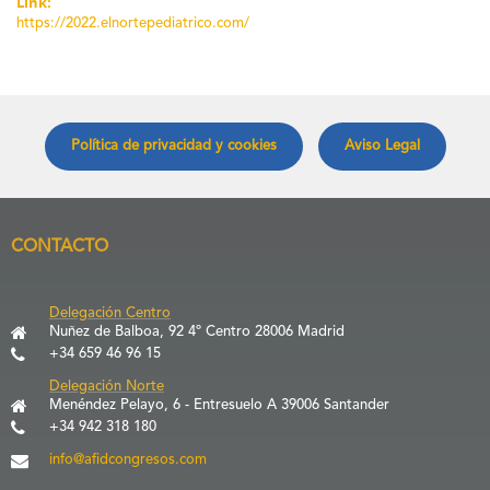
Link:
https://2022.elnortepediatrico.com/
Política de privacidad y cookies
Aviso Legal
CONTACTO
Delegación Centro
Nuñez de Balboa, 92 4º Centro 28006 Madrid
+34 659 46 96 15
Delegación Norte
Menéndez Pelayo, 6 - Entresuelo A 39006 Santander
+34 942 318 180
info@afidcongresos.com