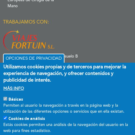
Europeas de Cirugía de la
Mano
TRABAJAMOS CON:
C/ Menéndez Pelayo 6 Entresuelo B
Opciones de privacidad
39006 Santander
Utilizamos cookies propias y de terceros para mejorar la
experiencia de navegación, y ofrecer contenidos y
publicidad de interés.
Más info
Básicas
Esta empresa ha recibido una subvención destinada a promover el
Permiten al usuario la navegación a través en la página web y la
empleo estable y de calidad, cofinanciada al 60 % por el Fondo Social
utilización de las diferentes opciones o servicios que en ella existan.
Europeo plus y el Gobierno de Cantabria a través del Programa
Cookies de análisis
Operativo FSE+ de Cantabria 2021-2027.
Estás cookies permiten una análisis de la navegación del usuario en la
web para fines estadístico.
DECRETO 31/2017, de 18 de mayo, por el que se regula el