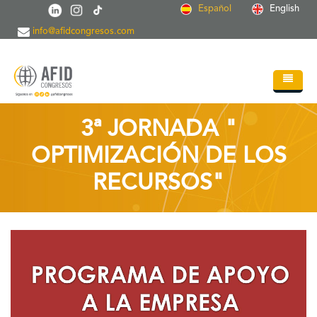
Pasar al contenido principal
Español
English
info@afidcongresos.com
Inicio
3ª JORNADA "
Quiénes somos
OPTIMIZACIÓN DE LOS
Servicios
RECURSOS"
Congresos
Soc.Científicas
Blog
Contacto