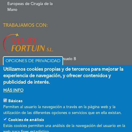
Europeas de Cirugía de la
Mano
TRABAJAMOS CON:
C/ Menéndez Pelayo 6 Entresuelo B
Opciones de privacidad
39006 Santander
Utilizamos cookies propias y de terceros para mejorar la
experiencia de navegación, y ofrecer contenidos y
publicidad de interés.
Más info
Básicas
Esta empresa ha recibido una subvención destinada a promover el
Permiten al usuario la navegación a través en la página web y la
empleo estable y de calidad, cofinanciada al 60 % por el Fondo Social
utilización de las diferentes opciones o servicios que en ella existan.
Europeo plus y el Gobierno de Cantabria a través del Programa
Cookies de análisis
Operativo FSE+ de Cantabria 2021-2027.
Estás cookies permiten una análisis de la navegación del usuario en la