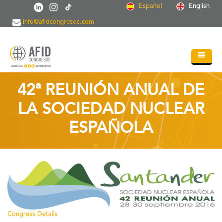
Pasar al contenido principal
Español
English
info@afidcongresos.com
Inicio
42ª REUNIÓN ANUAL DE
Quiénes somos
LA SOCIEDAD NUCLEAR
Servicios
ESPAÑOLA
Congresos
Soc.Científicas
Blog
Contacto
Congress Details