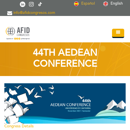
Pasar al contenido principal
Español
English
info@afidcongresos.com
Inicio
44TH AEDEAN
Quiénes somos
CONFERENCE
Servicios
Congresos
Soc.Científicas
Blog
Contacto
Congress Details