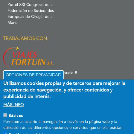
Por el XXI Congreso de la
Federación de Sociedades
Europeas de Cirugía de la
Mano
TRABAJAMOS CON:
C/ Menéndez Pelayo 6 Entresuelo B
Opciones de privacidad
39006 Santander
Utilizamos cookies propias y de terceros para mejorar la
experiencia de navegación, y ofrecer contenidos y
publicidad de interés.
Más info
Básicas
Esta empresa ha recibido una subvención destinada a promover el
Permiten al usuario la navegación a través en la página web y la
empleo estable y de calidad, cofinanciada al 60 % por el Fondo Social
utilización de las diferentes opciones o servicios que en ella existan.
Europeo plus y el Gobierno de Cantabria a través del Programa