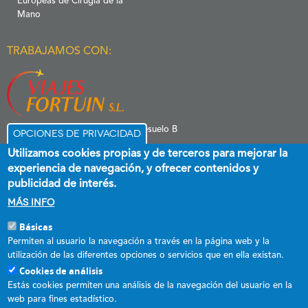
Europeas de Cirugía de la
Mano
TRABAJAMOS CON:
C/ Menéndez Pelayo 6 Entresuelo B
Opciones de privacidad
39006 Santander
Utilizamos cookies propias y de terceros para mejorar la
experiencia de navegación, y ofrecer contenidos y
publicidad de interés.
Más info
Básicas
Esta empresa ha recibido una subvención destinada a promover el
Permiten al usuario la navegación a través en la página web y la
empleo estable y de calidad, cofinanciada al 60 % por el Fondo Social
utilización de las diferentes opciones o servicios que en ella existan.
Europeo plus y el Gobierno de Cantabria a través del Programa
Cookies de análisis
Operativo FSE+ de Cantabria 2021-2027.
Estás cookies permiten una análisis de la navegación del usuario en la
web para fines estadístico.
DECRETO 31/2017, de 18 de mayo, por el que se regula el