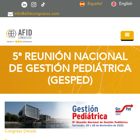
Pasar al contenido principal
Español
English
info@afidcongresos.com
Inicio
5ª REUNIÓN NACIONAL
Quiénes somos
DE GESTIÓN PEDIÁTRICA
Servicios
(GESPED)
Congresos
Soc.Científicas
Blog
Contacto
Congress Details