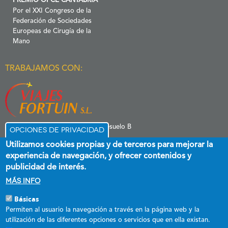
PREMIO OPCE CANTABRIA
Por el XXI Congreso de la
Federación de Sociedades
Europeas de Cirugía de la
Mano
TRABAJAMOS CON:
C/ Menéndez Pelayo 6 Entresuelo B
Opciones de privacidad
39006 Santander
Utilizamos cookies propias y de terceros para mejorar la
experiencia de navegación, y ofrecer contenidos y
publicidad de interés.
Más info
Básicas
Esta empresa ha recibido una subvención destinada a promover el
Permiten al usuario la navegación a través en la página web y la
empleo estable y de calidad, cofinanciada al 60 % por el Fondo Social
utilización de las diferentes opciones o servicios que en ella existan.