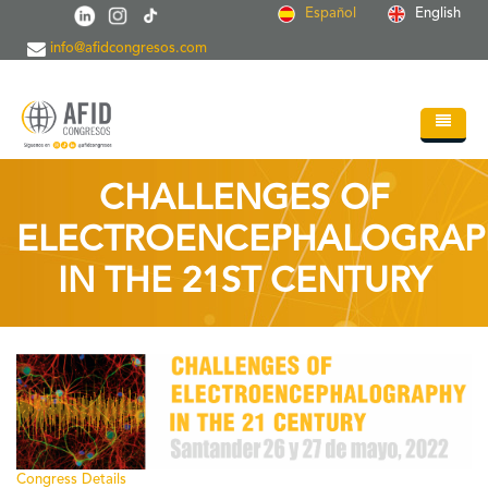
Pasar al contenido principal
Español
English
info@afidcongresos.com
Inicio
CHALLENGES OF
Quiénes somos
ELECTROENCEPHALOGRAP
Servicios
IN THE 21ST CENTURY
Congresos
Soc.Científicas
Blog
Contacto
Congress Details