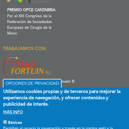
PREMIO OPCE CANTABRIA
Por el XXI Congreso de la
Federación de Sociedades
Europeas de Cirugía de la
Mano
TRABAJAMOS CON:
C/ Menéndez Pelayo 6 Entresuelo B
Opciones de privacidad
39006 Santander
Utilizamos cookies propias y de terceros para mejorar la
experiencia de navegación, y ofrecer contenidos y
publicidad de interés.
Más info
Básicas
Esta empresa ha recibido una subvención destinada a promover el
Permiten al usuario la navegación a través en la página web y la