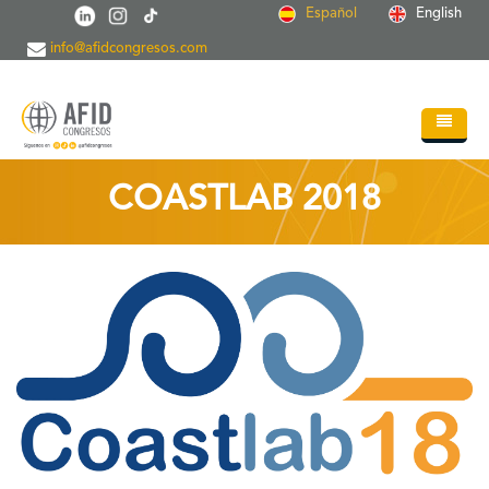
Pasar al contenido principal
Español
English
info@afidcongresos.com
Inicio
COASTLAB 2018
Quiénes somos
Servicios
Congresos
Soc.Científicas
Blog
Contacto