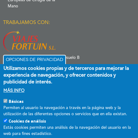
Europeas de Cirugía de la
Mano
TRABAJAMOS CON:
C/ Menéndez Pelayo 6 Entresuelo B
Opciones de privacidad
39006 Santander
Utilizamos cookies propias y de terceros para mejorar la
experiencia de navegación, y ofrecer contenidos y
publicidad de interés.
Más info
Básicas
Esta empresa ha recibido una subvención destinada a promover el
Permiten al usuario la navegación a través en la página web y la
empleo estable y de calidad, cofinanciada al 60 % por el Fondo Social
utilización de las diferentes opciones o servicios que en ella existan.
Europeo plus y el Gobierno de Cantabria a través del Programa
Cookies de análisis
Operativo FSE+ de Cantabria 2021-2027.
Estás cookies permiten una análisis de la navegación del usuario en la
web para fines estadístico.
DECRETO 31/2017, de 18 de mayo, por el que se regula el