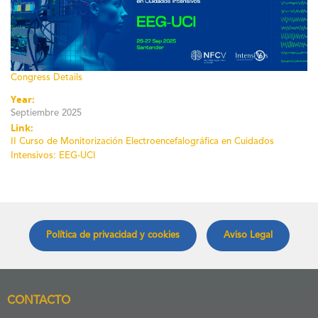
Congress Details
Year:
Septiembre 2025
Link:
II Curso de Monitorización Electroencefalográfica en Cuidados
Intensivos: EEG-UCI
Política de privacidad y cookies
Aviso Legal
CONTACTO