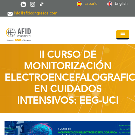
Pasar al contenido principal
Español
English
info@afidcongresos.com
Inicio
II CURSO DE
Quiénes somos
MONITORIZACIÓN
Servicios
ELECTROENCEFALOGRAFI
Congresos
EN CUIDADOS
Soc.Científicas
INTENSIVOS: EEG-UCI
Blog
Contacto