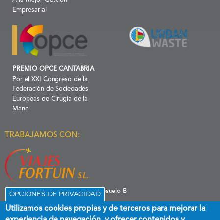
A la Mejor Gestión
Empresarial
PREMIO OPCE CANTABRIA
Por el XXI Congreso de la
Federación de Sociedades
Europeas de Cirugía de la
Mano
TRABAJAMOS CON:
C/ Menéndez Pelayo 6 Entresuelo B
Opciones de privacidad
39006 Santander
Utilizamos cookies propias y de terceros para mejorar la
experiencia de navegación, y ofrecer contenidos y