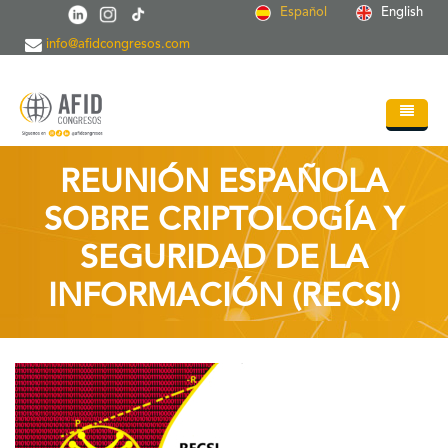
Pasar al contenido principal
Español
English
info@afidcongresos.com
Inicio
REUNIÓN ESPAÑOLA
Quiénes somos
SOBRE CRIPTOLOGÍA Y
Servicios
SEGURIDAD DE LA
Congresos
INFORMACIÓN (RECSI)
Soc.Científicas
Blog
Contacto