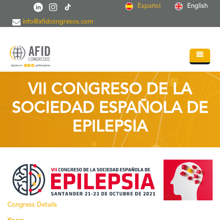
Pasar al contenido principal
Español
English
info@afidcongresos.com
Inicio
VII CONGRESO DE LA
Quiénes somos
SOCIEDAD ESPAÑOLA DE
Servicios
EPILEPSIA
Congresos
Soc.Científicas
Blog
Contacto
Congress Details
Year: