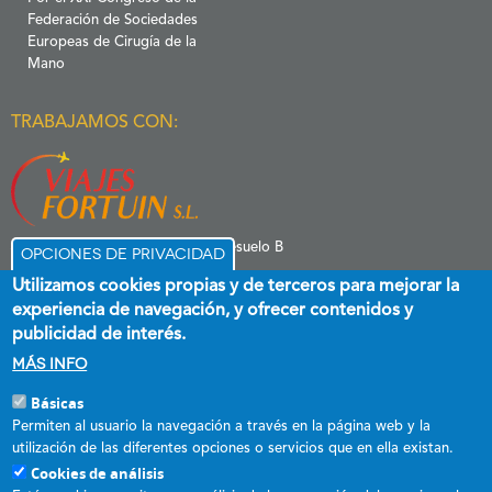
Federación de Sociedades
Europeas de Cirugía de la
Mano
TRABAJAMOS CON:
C/ Menéndez Pelayo 6 Entresuelo B
Opciones de privacidad
39006 Santander
Utilizamos cookies propias y de terceros para mejorar la
experiencia de navegación, y ofrecer contenidos y
publicidad de interés.
Más info
Básicas
Esta empresa ha recibido una subvención destinada a promover el
Permiten al usuario la navegación a través en la página web y la
empleo estable y de calidad, cofinanciada al 60 % por el Fondo Social
utilización de las diferentes opciones o servicios que en ella existan.
Europeo plus y el Gobierno de Cantabria a través del Programa
Cookies de análisis
Operativo FSE+ de Cantabria 2021-2027.