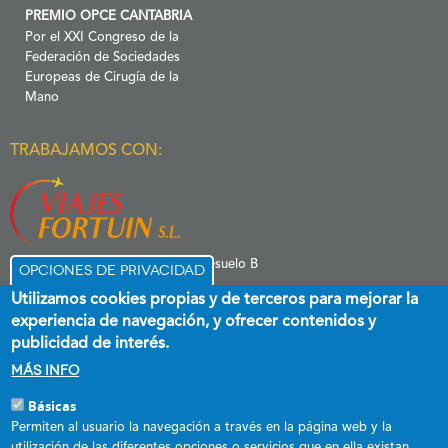
PREMIO OPCE CANTABRIA
Por el XXI Congreso de la
Federación de Sociedades
Europeas de Cirugía de la
Mano
TRABAJAMOS CON:
C/ Menéndez Pelayo 6 Entresuelo B
Opciones de privacidad
39006 Santander
Utilizamos cookies propias y de terceros para mejorar la
experiencia de navegación, y ofrecer contenidos y
publicidad de interés.
Más info
Básicas
Esta empresa ha recibido una subvención destinada a promover el
Permiten al usuario la navegación a través en la página web y la
empleo estable y de calidad, cofinanciada al 60 % por el Fondo Social