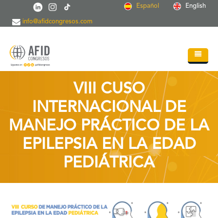
Pasar al contenido principal
Español
English
info@afidcongresos.com
Inicio
VIII CUSO
Quiénes somos
INTERNACIONAL DE
Servicios
MANEJO PRÁCTICO DE LA
Congresos
EPILEPSIA EN LA EDAD
Soc.Científicas
PEDIÁTRICA
Blog
Contacto