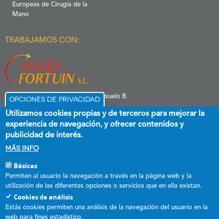
Europeas de Cirugía de la
Mano
TRABAJAMOS CON:
C/ Menéndez Pelayo 6 Entresuelo B
Opciones de privacidad
39006 Santander
Utilizamos cookies propias y de terceros para mejorar la
experiencia de navegación, y ofrecer contenidos y
publicidad de interés.
Más info
Básicas
Esta empresa ha recibido una subvención destinada a promover el
Permiten al usuario la navegación a través en la página web y la
empleo estable y de calidad, cofinanciada al 60 % por el Fondo Social
utilización de las diferentes opciones o servicios que en ella existan.
Europeo plus y el Gobierno de Cantabria a través del Programa
Cookies de análisis
Operativo FSE+ de Cantabria 2021-2027.
Estás cookies permiten una análisis de la navegación del usuario en la
web para fines estadístico.