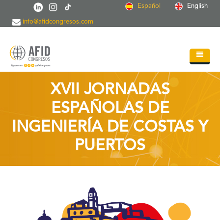
Pasar al contenido principal
Español
English
info@afidcongresos.com
Inicio
XVII JORNADAS
Quiénes somos
ESPAÑOLAS DE
Servicios
INGENIERÍA DE COSTAS Y
Congresos
PUERTOS
Soc.Científicas
Blog
Contacto