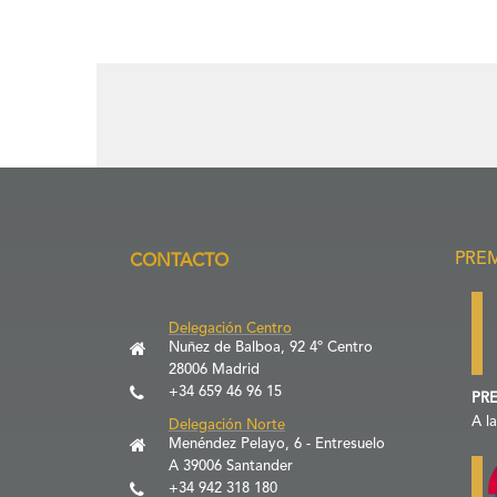
PRE
CONTACTO
Delegación Centro
Nuñez de Balboa, 92 4º Centro
28006 Madrid
+34 659 46 96 15
PRE
A l
Delegación Norte
Menéndez Pelayo, 6 - Entresuelo
A 39006 Santander
+34 942 318 180