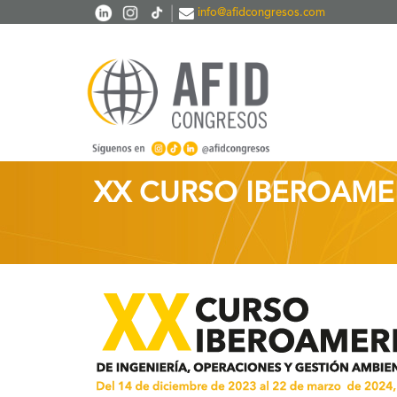
Pasar al contenido principal
|
info@afidcongresos.com
XX CURSO IBEROAME