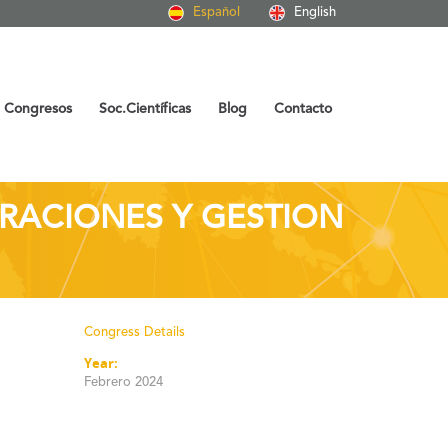
Español
English
Congresos
Soc.Científicas
Blog
Contacto
RACIONES Y GESTION
Congress Details
Year:
Febrero 2024