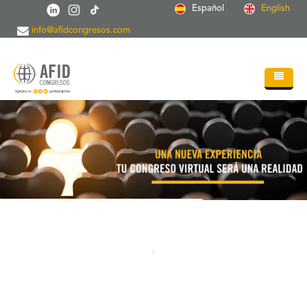
Skip to main content
Español
English
info@afidcongresos.com
Home
About AFID
Services
Events
Sci.Societies
Blog
.
Contact