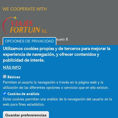
WE COOPERATE WITH
C/ Menéndez Pelayo 6 Entresuelo B
Opciones de privacidad
39006 Santander
Utilizamos cookies propias y de terceros para mejorar la
experiencia de navegación, y ofrecer contenidos y
publicidad de interés.
Más info
Básicas
Esta empresa ha recibido una subvención destinada a promover el
Permiten al usuario la navegación a través en la página web y la
empleo estable y de calidad, cofinanciada al 60 % por el Fondo Social
utilización de las diferentes opciones o servicios que en ella existan.
Europeo plus y el Gobierno de Cantabria a través del Programa
Cookies de análisis
Operativo FSE+ de Cantabria 2021-2027.
Estás cookies permiten una análisis de la navegación del usuario en la
web para fines estadístico.
DECRETO 31/2017, de 18 de mayo, por el que se regula el
procedimiento de concesión directa de subvenciones destinadas a
Guardar prefererencias
fomentar la contratación indefinida en el Comunidad Autónoma de