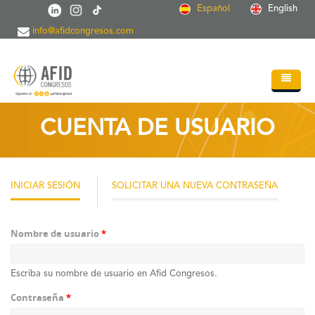
Pasar al contenido principal
Español
English
info@afidcongresos.com
Inicio
CUENTA DE USUARIO
Quiénes somos
Servicios
INICIAR SESIÓN
(SOLAPA
SOLICITAR UNA NUEVA CONTRASEÑA
ACTIVA)
Congresos
Soc.Científicas
Nombre de usuario
*
Blog
Escriba su nombre de usuario en Afid Congresos.
Contacto
Contraseña
*