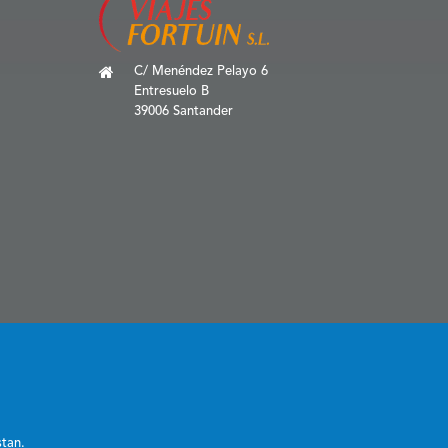
C/ Menéndez Pelayo 6
Entresuelo B
39006 Santander
stan.