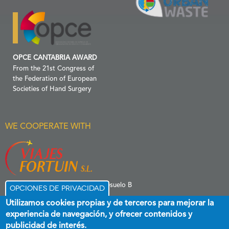
OPCE CANTABRIA AWARD
From the 21st Congress of
the Federation of European
Societies of Hand Surgery
WE COOPERATE WITH
C/ Menéndez Pelayo 6 Entresuelo B
Opciones de privacidad
39006 Santander
Utilizamos cookies propias y de terceros para mejorar la
experiencia de navegación, y ofrecer contenidos y
publicidad de interés.