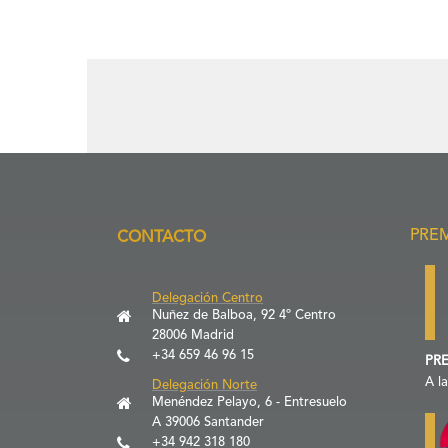
PRE
CONTACTO
Delegación Centro
Nuñez de Balboa, 92 4º Centro
28006 Madrid
+34 659 46 96 15
PRE
A l
Delegación Norte
Menéndez Pelayo, 6 - Entresuelo
A 39006 Santander
+34 942 318 180