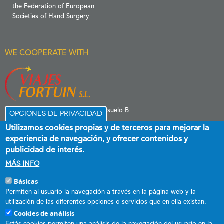
the Federation of European
Societies of Hand Surgery
WE COOPERATE WITH
C/ Menéndez Pelayo 6 Entresuelo B
Opciones de privacidad
39006 Santander
Utilizamos cookies propias y de terceros para mejorar la
experiencia de navegación, y ofrecer contenidos y
publicidad de interés.
Más info
Básicas
Esta empresa ha recibido una subvención destinada a promover el
Permiten al usuario la navegación a través en la página web y la
empleo estable y de calidad, cofinanciada al 60 % por el Fondo Social
utilización de las diferentes opciones o servicios que en ella existan.
Europeo plus y el Gobierno de Cantabria a través del Programa
Cookies de análisis
Operativo FSE+ de Cantabria 2021-2027.