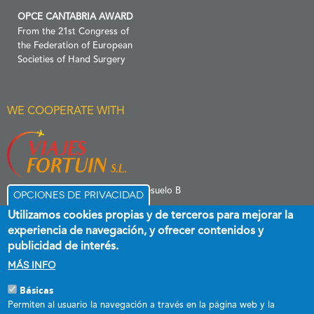
OPCE CANTABRIA AWARD
From the 21st Congress of
the Federation of European
Societies of Hand Surgery
WE COOPERATE WITH
C/ Menéndez Pelayo 6 Entresuelo B
Opciones de privacidad
39006 Santander
Utilizamos cookies propias y de terceros para mejorar la
experiencia de navegación, y ofrecer contenidos y
publicidad de interés.
Más info
Básicas
Esta empresa ha recibido una subvención destinada a promover el
Permiten al usuario la navegación a través en la página web y la