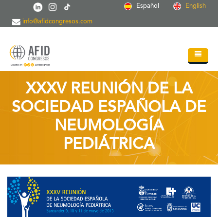
Skip to main content
Español
English
info@afidcongresos.com
Home
XXXV REUNIÓN DE LA
About AFID
SOCIEDAD ESPAÑOLA DE
Services
NEUMOLOGÍA
Events
PEDIÁTRICA
Sci.Societies
Blog
Contact