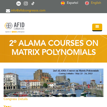
Skip to main content
Español
English
info@afidcongresos.com
Home
2º ALAMA COURSES ON
About AFID
MATRIX POLYNOMIALS
Services
Events
Sci.Societies
Blog
Contact
Congress Details
Year: