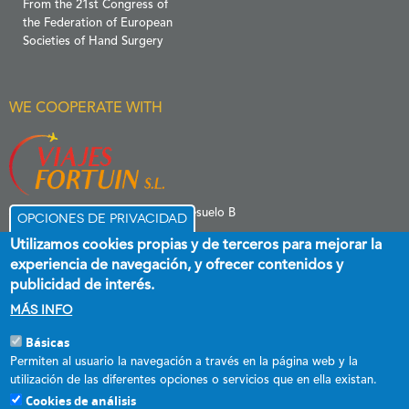
From the 21st Congress of
the Federation of European
Societies of Hand Surgery
WE COOPERATE WITH
C/ Menéndez Pelayo 6 Entresuelo B
Opciones de privacidad
39006 Santander
Utilizamos cookies propias y de terceros para mejorar la
experiencia de navegación, y ofrecer contenidos y
publicidad de interés.
Más info
Básicas
Esta empresa ha recibido una subvención destinada a promover el
Permiten al usuario la navegación a través en la página web y la
empleo estable y de calidad, cofinanciada al 60 % por el Fondo Social
utilización de las diferentes opciones o servicios que en ella existan.
Europeo plus y el Gobierno de Cantabria a través del Programa
Cookies de análisis