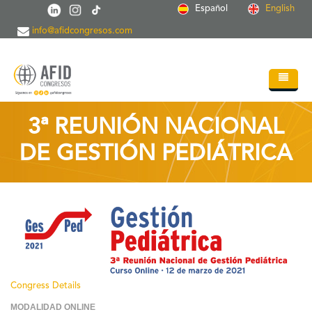
Skip to main content
Español
English
info@afidcongresos.com
Home
3ª REUNIÓN NACIONAL
About AFID
DE GESTIÓN PEDIÁTRICA
Services
Events
Sci.Societies
Blog
Contact
Congress Details
MODALIDAD ONLINE