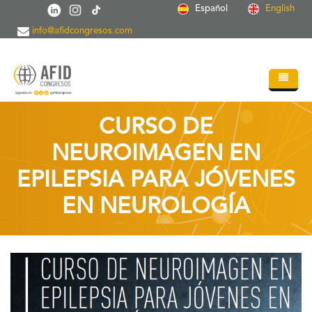
Skip to main content
Español
English
info@afidcongresos.com
Home
CURSO DE
About AFID
NEUROIMAGEN EN
Services
EPILEPSIA PARA JÓVENES
Events
EN NEUROLOGÍA
Sci.Societies
Blog
Contact