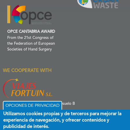
OPCE CANTABRIA AWARD
From the 21st Congress of
the Federation of European
Societies of Hand Surgery
WE COOPERATE WITH
C/ Menéndez Pelayo 6 Entresuelo B
Opciones de privacidad
39006 Santander
Utilizamos cookies propias y de terceros para mejorar la
experiencia de navegación, y ofrecer contenidos y
publicidad de interés.