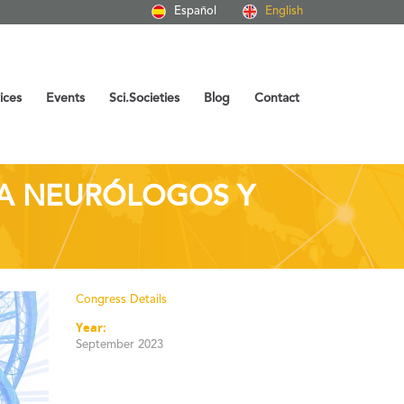
Español
English
ices
Events
Sci.Societies
Blog
Contact
ARA NEURÓLOGOS Y
Congress Details
Year:
September 2023