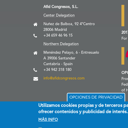
Afid Congresos, S.L.
Center Delegation
Nuñez de Balboa, 92 4ºCentro
28006 Madrid
201
+34 659 46 96 15
For
Northern Delegation
Menéndez Pelayo, 6 - Entresuelo
A 39006 Santander
Cantabria - Spain
+34 942 318 180
OP
info@afidcongresos.com
Fro
Fed
of 
Opciones de privacidad
Utilizamos cookies propias y de terceros p
ofrecer contenidos y publicidad de interés.
Más info