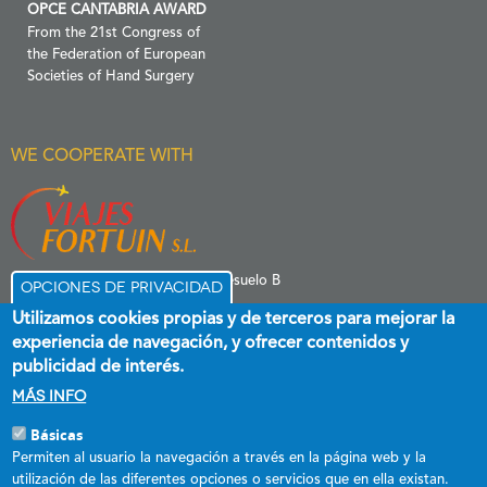
OPCE CANTABRIA AWARD
From the 21st Congress of
the Federation of European
Societies of Hand Surgery
WE COOPERATE WITH
C/ Menéndez Pelayo 6 Entresuelo B
Opciones de privacidad
39006 Santander
Utilizamos cookies propias y de terceros para mejorar la
experiencia de navegación, y ofrecer contenidos y
publicidad de interés.
Más info
Básicas
Esta empresa ha recibido una subvención destinada a promover el
Permiten al usuario la navegación a través en la página web y la
empleo estable y de calidad, cofinanciada al 60 % por el Fondo Social
utilización de las diferentes opciones o servicios que en ella existan.