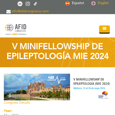
Skip to main content
Español
English
info@afidcongresos.com
Home
V MINIFELLOWSHIP DE
About AFID
EPILEPTOLOGÍA MIE 2024
Services
Events
Sci.Societies
Blog
Congress Details
Contact
Year: