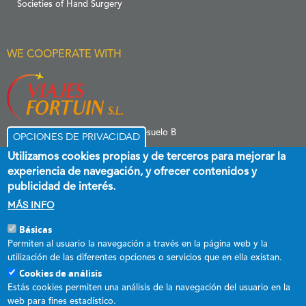
Societies of Hand Surgery
WE COOPERATE WITH
C/ Menéndez Pelayo 6 Entresuelo B
Opciones de privacidad
39006 Santander
Utilizamos cookies propias y de terceros para mejorar la
experiencia de navegación, y ofrecer contenidos y
publicidad de interés.
Más info
Básicas
Esta empresa ha recibido una subvención destinada a promover el
Permiten al usuario la navegación a través en la página web y la
empleo estable y de calidad, cofinanciada al 60 % por el Fondo Social
utilización de las diferentes opciones o servicios que en ella existan.
Europeo plus y el Gobierno de Cantabria a través del Programa
Cookies de análisis
Operativo FSE+ de Cantabria 2021-2027.
Estás cookies permiten una análisis de la navegación del usuario en la
web para fines estadístico.
DECRETO 31/2017, de 18 de mayo, por el que se regula el