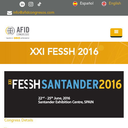
Skip to main content
Español
English
info@afidcongresos.com
Home
XXI FESSH 2016
About AFID
Services
Events
Sci.Societies
Blog
Contact
Congress Details