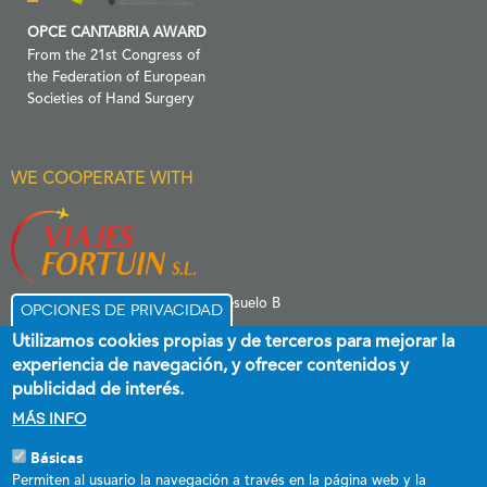
OPCE CANTABRIA AWARD
From the 21st Congress of
the Federation of European
Societies of Hand Surgery
WE COOPERATE WITH
C/ Menéndez Pelayo 6 Entresuelo B
Opciones de privacidad
39006 Santander
Utilizamos cookies propias y de terceros para mejorar la
experiencia de navegación, y ofrecer contenidos y
publicidad de interés.
Más info
Básicas
Esta empresa ha recibido una subvención destinada a promover el
Permiten al usuario la navegación a través en la página web y la