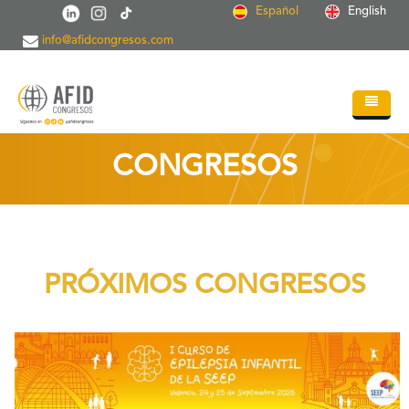
Pasar al contenido principal
Español
English
info@afidcongresos.com
Inicio
CONGRESOS
Quiénes somos
Servicios
Congresos
PRÓXIMOS CONGRESOS
Soc.Científicas
Blog
+
Contacto