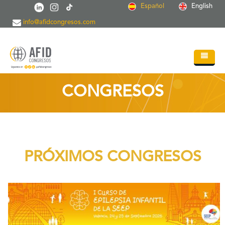
Pasar al contenido principal
Español
English
info@afidcongresos.com
Inicio
CONGRESOS
Quiénes somos
Servicios
Congresos
PRÓXIMOS CONGRESOS
Soc.Científicas
Blog
+
Contacto