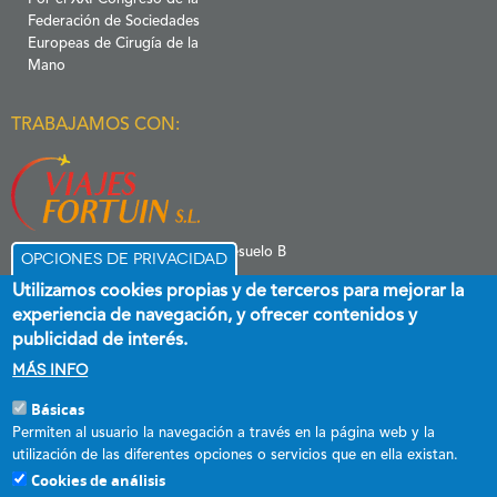
Por el XXI Congreso de la
Federación de Sociedades
Europeas de Cirugía de la
Mano
TRABAJAMOS CON:
C/ Menéndez Pelayo 6 Entresuelo B
Opciones de privacidad
39006 Santander
Utilizamos cookies propias y de terceros para mejorar la
experiencia de navegación, y ofrecer contenidos y
publicidad de interés.
Más info
Básicas
Esta empresa ha recibido una subvención destinada a promover el
Permiten al usuario la navegación a través en la página web y la
empleo estable y de calidad, cofinanciada al 60 % por el Fondo Social
utilización de las diferentes opciones o servicios que en ella existan.
Europeo plus y el Gobierno de Cantabria a través del Programa
Cookies de análisis