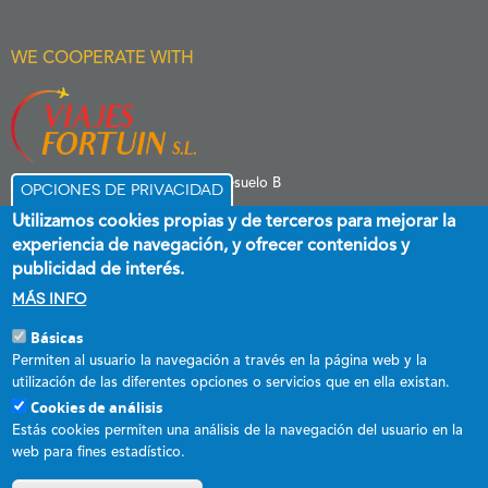
WE COOPERATE WITH
C/ Menéndez Pelayo 6 Entresuelo B
Opciones de privacidad
39006 Santander
Utilizamos cookies propias y de terceros para mejorar la
experiencia de navegación, y ofrecer contenidos y
publicidad de interés.
Más info
Básicas
Esta empresa ha recibido una subvención destinada a promover el
Permiten al usuario la navegación a través en la página web y la
empleo estable y de calidad, cofinanciada al 60 % por el Fondo Social
utilización de las diferentes opciones o servicios que en ella existan.
Europeo plus y el Gobierno de Cantabria a través del Programa
Cookies de análisis
Operativo FSE+ de Cantabria 2021-2027.
Estás cookies permiten una análisis de la navegación del usuario en la
web para fines estadístico.
DECRETO 31/2017, de 18 de mayo, por el que se regula el
procedimiento de concesión directa de subvenciones destinadas a