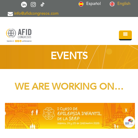
Skip to main content
Español
English
info@afidcongresos.com
Home
EVENTS
About AFID
Services
WE ARE WORKING ON…
Events
Sci.Societies
+
Blog
Contact