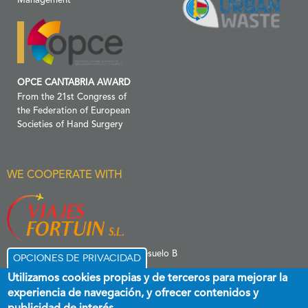
Management
OPCE CANTABRIA AWARD
From the 21st Congress of
the Federation of European
Societies of Hand Surgery
WE COOPERATE WITH
C/ Menéndez Pelayo 6 Entresuelo B
Opciones de privacidad
39006 Santander
Utilizamos cookies propias y de terceros para mejorar la
experiencia de navegación, y ofrecer contenidos y