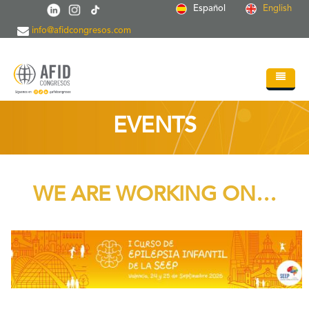
Skip to main content
Español
English
info@afidcongresos.com
Home
EVENTS
About AFID
Services
WE ARE WORKING ON…
Events
Sci.Societies
+
Blog
Contact